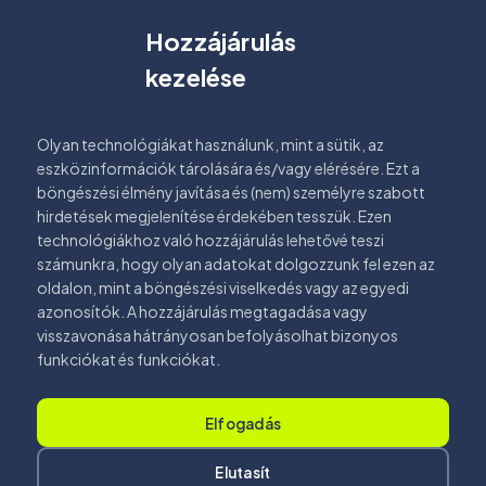
Hozzájárulás
kezelése
Olyan technológiákat használunk, mint a sütik, az
eszközinformációk tárolására és/vagy elérésére. Ezt a
böngészési élmény javítása és (nem) személyre szabott
hirdetések megjelenítése érdekében tesszük. Ezen
technológiákhoz való hozzájárulás lehetővé teszi
számunkra, hogy olyan adatokat dolgozzunk fel ezen az
oldalon, mint a böngészési viselkedés vagy az egyedi
azonosítók. A hozzájárulás megtagadása vagy
visszavonása hátrányosan befolyásolhat bizonyos
funkciókat és funkciókat.
Elfogadás
Elutasít