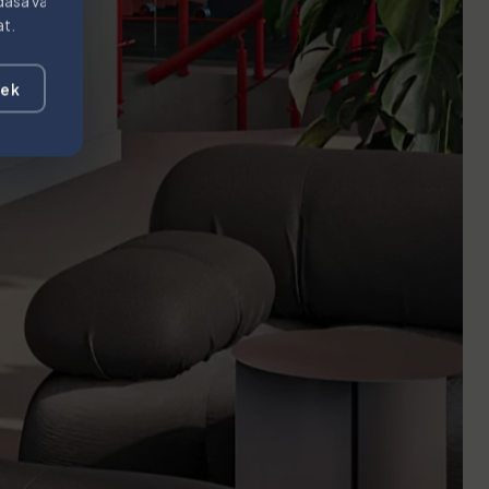
dása vagy
at.
gek