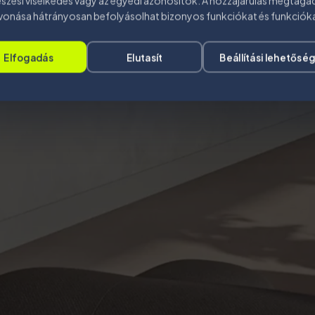
zési viselkedés vagy az egyedi azonosítók. A hozzájárulás megtaga
vonása hátrányosan befolyásolhat bizonyos funkciókat és funkciók
Elfogadás
Elutasít
Beállítási lehetősé