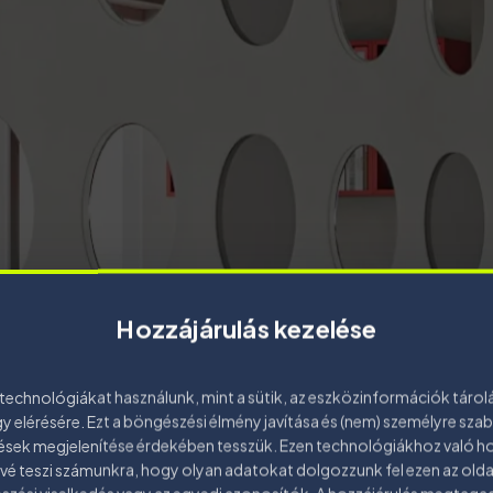
Hozzájárulás kezelése
technológiákat használunk, mint a sütik, az eszközinformációk tárol
y elérésére. Ezt a böngészési élmény javítása és (nem) személyre sza
ések megjelenítése érdekében tesszük. Ezen technológiákhoz való ho
vé teszi számunkra, hogy olyan adatokat dolgozzunk fel ezen az olda