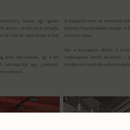
számunkra, hiszen egy igazán
A központi elem az emeleten elh
ő eleme – a chili és az űrhajós
pihenés helyszíneként szolgál. A f
ciót: bátran használtuk a lilát
ikonikus része.
Bár a koncepció ebben a form
ag köré szerveződik, így a tér
irodaházban bérelt területet –, 
ő koncepciója egy „csészealj
továbbra is inspiráló referenciak
ntre érkezik.