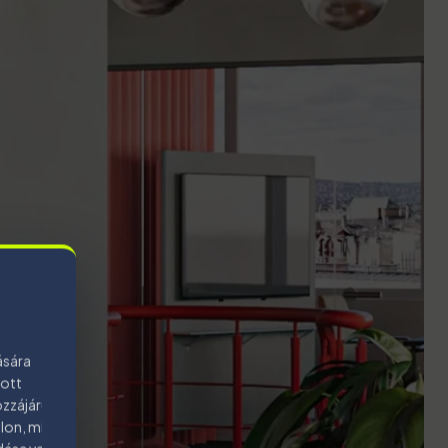
ására
bott
zzájárulás
lon, mint a