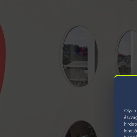
Olyan 
és/vag
hirdet
lehető