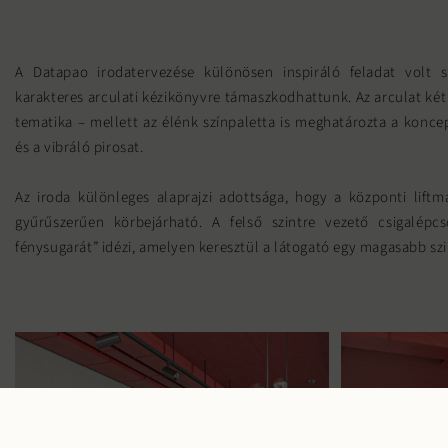
A Datapao irodatervezése különösen inspiráló feladat volt 
karakteres arculati kézikönyvre támaszkodhattunk. Az arculat két f
tematika – mellett az élénk színpaletta is meghatározta a koncep
és a vibráló pirosat.
Az iroda különleges alaprajzi adottsága, hogy a központi liftm
gyűrűszerűen körbejárható. A felső szintre vezető csigalépcs
fénysugarát” idézi, amelyen keresztül a látogató egy magasabb szi