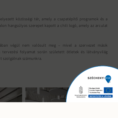
elyezett közösségi tér, amely a csapatépítő programok és a
alon hangsúlyos szerepet kapott a chili logó, amely az arculat
ában végül nem valósult meg – mivel a szervezet másik
a tervezési folyamat során született ötletek és látványvilág
ént szolgálnak számunkra.