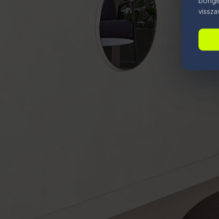
böngés
vissza