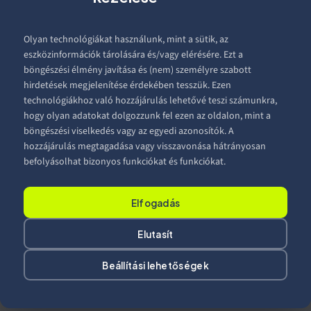
Olyan technológiákat használunk, mint a sütik, az
Fehér Csilla
eszközinformációk tárolására és/vagy elérésére. Ezt a
2026.03.25.
Olvass Tovább
böngészési élmény javítása és (nem) személyre szabott
hirdetések megjelenítése érdekében tesszük. Ezen
technológiákhoz való hozzájárulás lehetővé teszi számunkra,
hogy olyan adatokat dolgozzunk fel ezen az oldalon, mint a
böngészési viselkedés vagy az egyedi azonosítók. A
hozzájárulás megtagadása vagy visszavonása hátrányosan
befolyásolhat bizonyos funkciókat és funkciókat.
Van egy jó
ÖTLETED?
Elfogadás
Elutasít
Valósítsuk meg együtt!
Beállítási lehetőségek