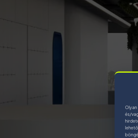
Olyan 
és/vag
hirdet
lehető
böngés