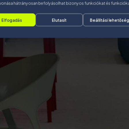
vonása hátrányosan befolyásolhat bizonyos funkciókat és funkciók
Elfogadás
Elutasít
Beállítási lehetősé