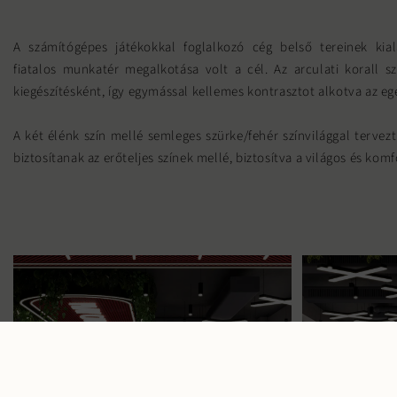
A számítógépes játékokkal foglalkozó cég belső tereinek kial
fiatalos munkatér megalkotása volt a cél. Az arculati korall s
kiegészítésként, így egymással kellemes kontrasztot alkotva az e
A két élénk szín mellé semleges szürke/fehér színvilággal tervez
biztosítanak az erőteljes színek mellé, biztosítva a világos és ko