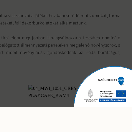
olna visszahozni a játékokhoz kapcsolódó motívumokat, forma
esteket, fali dekorburkolatokat alkalmaztunk.
ztikai elem még jobban kihangsúlyozza a terekben domináló
A belógatott álmennyezeti paneleken megjelenő növénysorok, a
zórt mobil növényládák gondoskodnak az iroda barátságos,