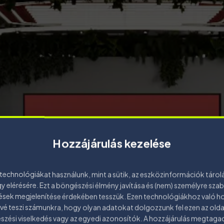
Hozzájárulás kezelése
technológiákat használunk, mint a sütik, az eszközinformációk tárol
y elérésére. Ezt a böngészési élmény javítása és (nem) személyre sza
ések megjelenítése érdekében tesszük. Ezen technológiákhoz való ho
vé teszi számunkra, hogy olyan adatokat dolgozzunk fel ezen az olda
zési viselkedés vagy az egyedi azonosítók. A hozzájárulás megtaga