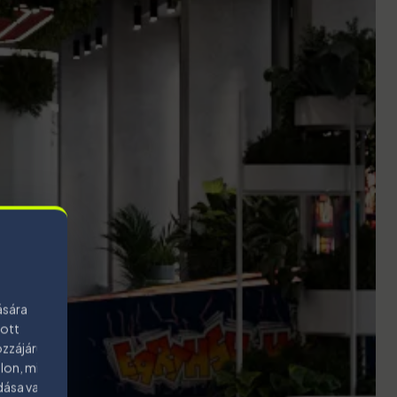
ására
bott
zzájárulás
lon, mint a
dása vagy