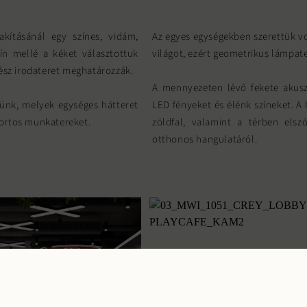
akításánál egy színes, vidám,
Az egyes egységekben szerettük v
zín mellé a kéket választottuk
világot, ezért geometrikus lámpat
gész irodateret meghatározzák.
A mennyezeten lévő fekete akus
tünk, melyek egységes hátteret
LED fényeket és élénk színeket. 
mfortos munkatereket.
zöldfal, valamint a térben els
otthonos hangulatáról.