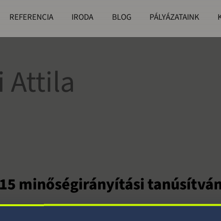
REFERENCIA
IRODA
BLOG
PÁLYÁZATAINK
i Attila
15 minőségirányítási tanúsítvá
 partneri bizalom alapé...