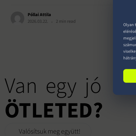
Póllai Attila
2026.03.22.
2 min read
Olyan 
elérésé
megjel
számun
viselk
hátrán
Van egy jó
ÖTLETED?
Valósítsuk meg együtt!