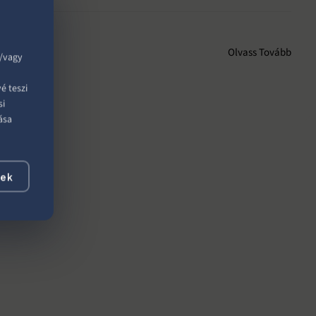
Olvass Tovább
s/vagy
é teszi
si
ása
gek