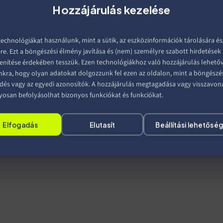
Hozzájárulás kezelése
technológiákat használunk, mint a sütik, az eszközinformációk tárolására é
re. Ezt a böngészési élmény javítása és (nem) személyre szabott hirdetések
enítése érdekében tesszük. Ezen technológiákhoz való hozzájárulás lehetőv
kra, hogy olyan adatokat dolgozzunk fel ezen az oldalon, mint a böngészé
edés vagy az egyedi azonosítók. A hozzájárulás megtagadása vagy visszavon
yosan befolyásolhat bizonyos funkciókat és funkciókat.
Elfogadás
Elutasít
Beállítási lehetősé