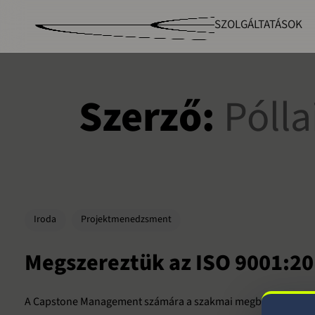
SZOLGÁLTATÁSOK
Szerző:
Pólla
Iroda
Projektmenedzsment
Megszereztük az ISO 9001:20
A Capstone Management számára a szakmai megbízhatóság és a